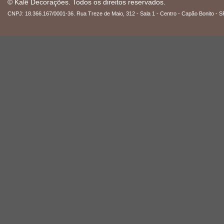
© Kalê Decorações. Todos os direitos reservados.
CNPJ: 18.366.167/0001-36. Rua Treze de Maio, 312 - Sala 1 - Centro - Capão Bonito - S