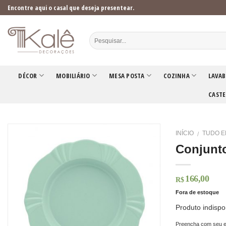
Skip
Encontre aqui o casal que deseja presentear.
to
content
DÉCOR
MOBILIÁRIO
MESA POSTA
COZINHA
LAVAB
CASTE
INÍCIO
TUDO E
/
Conjunto
166,00
R$
Fora de estoque
Produto indispo
Preencha com seu e