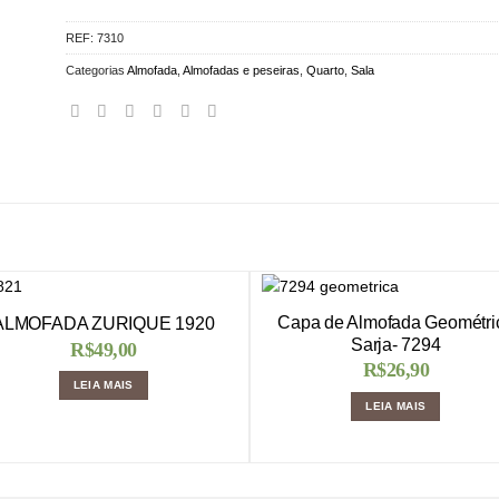
REF:
7310
Categorias
Almofada
,
Almofadas e peseiras
,
Quarto
,
Sala
Capa de Almofada Geométri
ALMOFADA ZURIQUE 1920
Sarja- 7294
R$
49,00
R$
26,90
LEIA MAIS
LEIA MAIS