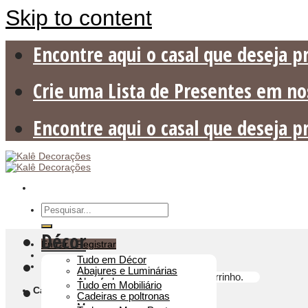
Skip to content
Encontre aqui o casal que deseja p
Crie uma Lista de Presentes em nos
Encontre aqui o casal que deseja p
Décor
Entrar / Registrar
Mobiliário
Tudo em Décor
Carrinho
Abajures e Luminárias
Nenhum produto no carrinho.
Almofada
Mesa Posta
Tudo em Mobiliário
Carrinho
Bandejas
Cadeiras e poltronas
Book Box
Mesas