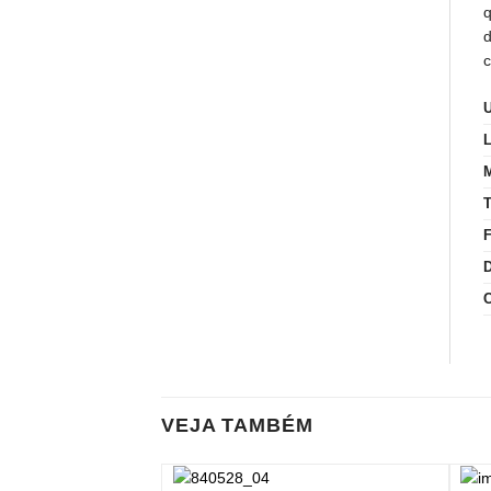
q
d
c
VEJA TAMBÉM