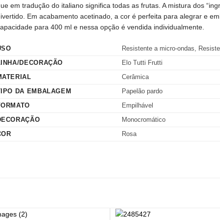
ue em tradução do italiano significa todas as frutas. A mistura dos “i
ivertido. Em acabamento acetinado, a cor é perfeita para alegrar e 
apacidade para 400 ml e nessa opção é vendida individualmente.
USO
Resistente a micro-ondas, Resiste
LINHA/DECORAÇÃO
Elo Tutti Frutti
MATERIAL
Cerâmica
TIPO DA EMBALAGEM
Papelão pardo
FORMATO
Empilhável
DECORAÇÃO
Monocromático
COR
Rosa