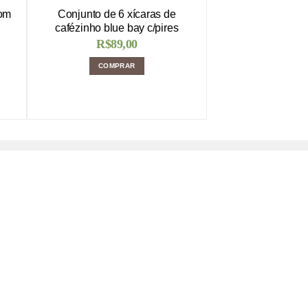
Com
Conjunto de 6 xícaras de
cafézinho blue bay c/pires
R$
89,00
COMPRAR