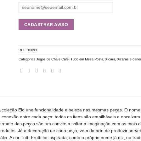
REF:
10093
Categorias
Jogos de Chá e Café
,
Tudo em Mesa Posta
,
Xícara
,
Xicaras e cane
 coleção Elo une funcionalidade e beleza nas mesmas peças. O nome 
 conexão entre cada peça: todos os itens são empilháveis e encaixa
ormato das peças são um convite a soltar a imaginação com as mais di
rodutos. Já a decoração de cada peça, vem da arte de produzir sorvet
tália. A cor Tutti-Frutti foi inspirada, como o próprio nome já diz, no t