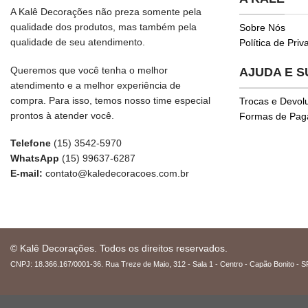
A Kalê Decorações não preza somente pela
qualidade dos produtos, mas também pela
Sobre Nós
qualidade de seu atendimento.
Política de Pri
Queremos que você tenha o melhor
AJUDA E 
atendimento e a melhor experiência de
compra. Para isso, temos nosso time especial
Trocas e Devol
prontos à atender você.
Formas de Pa
Telefone
(15) 3542-5970
WhatsApp
(15) 99637-6287
E-mail:
contato@kaledecoracoes.com.br
© Kalê Decorações. Todos os direitos reservados.
CNPJ: 18.366.167/0001-36. Rua Treze de Maio, 312 - Sala 1 - Centro - Capão Bonito - S