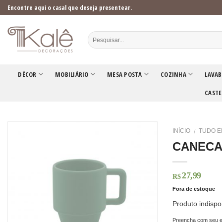
Skip
Encontre aqui o casal que deseja presentear.
to
content
DÉCOR
MOBILIÁRIO
MESA POSTA
COZINHA
LAVAB
CASTE
INÍCIO
TUDO E
/
CANECA
27,99
R$
Fora de estoque
Produto indispo
Preencha com seu e