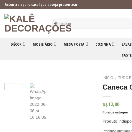
Skip
Encontre aqui o casal que deseja presentear.
to
content
DÉCOR
MOBILIÁRIO
MESA POSTA
COZINHA
LAVAB
CASTE
INÍCIO
TUDO E
/
Caneca 
12,00
R$
Fora de estoque
Produto indispo
Preencha com seu e