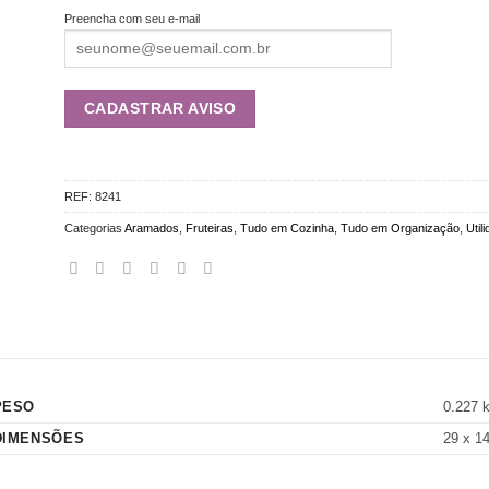
Preencha com seu e-mail
REF:
8241
Categorias
Aramados
,
Fruteiras
,
Tudo em Cozinha
,
Tudo em Organização
,
Util
PESO
0.227 
DIMENSÕES
29 x 1