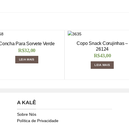
Copo Snack Corujinhas –
Concha Para Sorvete Verde
26124
R$
32,00
R$
43,00
LEIA MAIS
LEIA MAIS
A KALÊ
Sobre Nós
Política de Privacidade