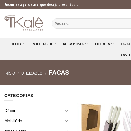
Skip
Encontre aqui o casal que deseja presentear.
to
content
DÉCOR
MOBILIÁRIO
MESA POSTA
COZINHA
LAVAB
CASTE
FACAS
INÍCIO
UTILIDADES
/
/
CATEGORIAS
Décor
Mobiliário
Mesa Posta