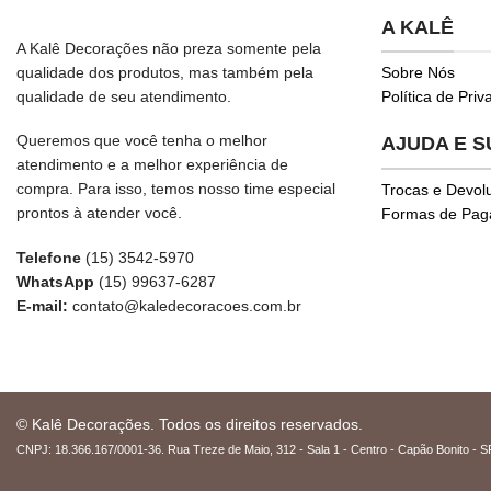
A KALÊ
A Kalê Decorações não preza somente pela
qualidade dos produtos, mas também pela
Sobre Nós
qualidade de seu atendimento.
Política de Pri
Queremos que você tenha o melhor
AJUDA E 
atendimento e a melhor experiência de
compra. Para isso, temos nosso time especial
Trocas e Devol
prontos à atender você.
Formas de Pa
Telefone
(15) 3542-5970
WhatsApp
(15) 99637-6287
E-mail:
contato@kaledecoracoes.com.br
© Kalê Decorações. Todos os direitos reservados.
CNPJ: 18.366.167/0001-36. Rua Treze de Maio, 312 - Sala 1 - Centro - Capão Bonito - S